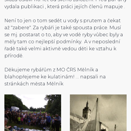
vydala publikaci , která práci jejích členů mapuje .
Není to jen o tom sedět u vody s prutem a čekat
až "zabere". Za rybáři je také spousta práce. Musí
se mj. postarat o to, aby ve vodě ryby vůbec byly a
měly tam co nejlepší podmínky. A v neposlední
řadě také velmi aktivně vedou děti ke vztahu k
přírodě.
Děkujeme rybářům z MO ČRS Mělník a
blahopřejeme ke kulatinám! … napsali na
stránkách města Mělník