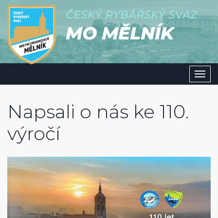
ČESKÝ RYBÁŘSKÝ SVAZ
MO MĚLNÍK
Men
Napsali o nás ke 110.
výročí