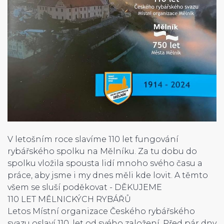
V letošním roce slavíme 110 let fungování
rybářského spolku na Mělníku. Za tu dobu do
spolku vložila spousta lidí mnoho svého času a
práce, aby jsme i my dnes měli kde lovit. A těmto
všem se sluší poděkovat - DĚKUJEME
110 LET MĚLNICKÝCH RYBÁŘŮ
Letos Místní organizace Českého rybářského
svazu oslaví 110. let od svého založení. Před pár dny