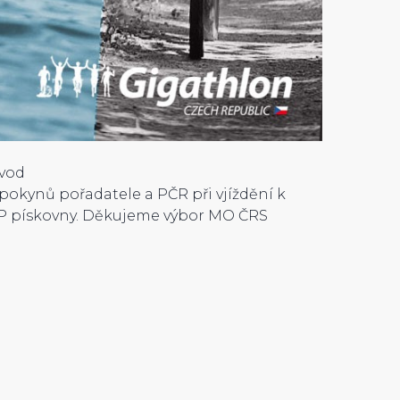
ávod
pokynů pořadatele a PČR při vjíždění k
i MP pískovny. Děkujeme výbor MO ČRS