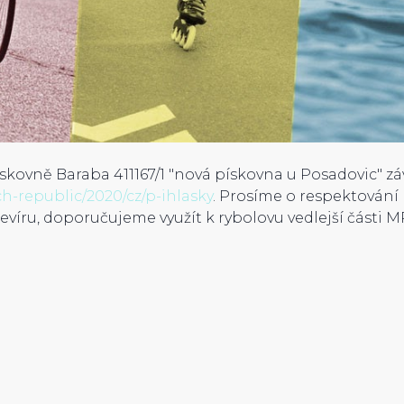
ískovně Baraba 411167/1 "nová pískovna u Posadovic" z
h-republic/2020/cz/p-ihlasky
. Prosíme o respektování 
 revíru, doporučujeme využít k rybolovu vedlejší část