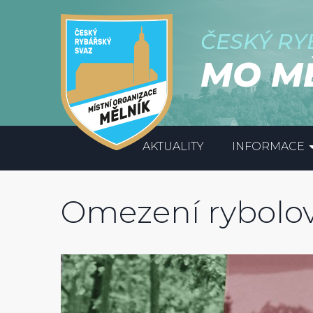
ČESKÝ RY
MO M
AKTUALITY
INFORMACE
Omezení rybolo