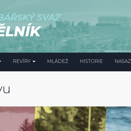
BÁŘSKÝ SVAZ
ĚLNÍK
REVÍRY
MLÁDEŽ
HISTORIE
NASAZ
vu