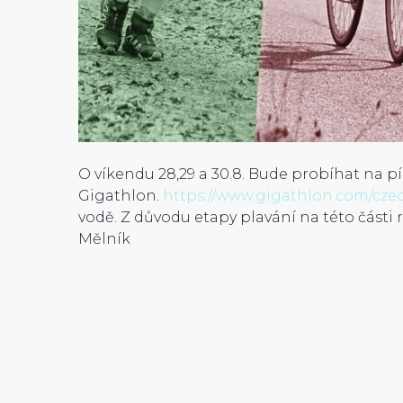
O víkendu 28,29 a 30.8. Bude probíhat na p
Gigathlon.
https://www.gigathlon.com/czec
vodě. Z důvodu etapy plavání na této části
Mělník