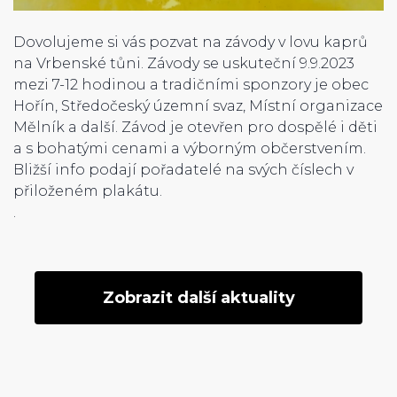
Dovolujeme si vás pozvat na závody v lovu kaprů
na Vrbenské tůni. Závody se uskuteční 9.9.2023
mezi 7-12 hodinou a tradičními sponzory je obec
Hořín, Středočeský územní svaz, Místní organizace
Mělník a další. Závod je otevřen pro dospělé i děti
a s bohatými cenami a výborným občerstvením.
Bližší info podají pořadatelé na svých číslech v
přiloženém plakátu.
.
Zobrazit další aktuality