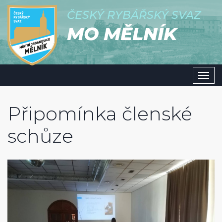
ČESKÝ RYBÁŘSKÝ SVAZ
MO MĚLNÍK
Men
Připomínka členské
schůze