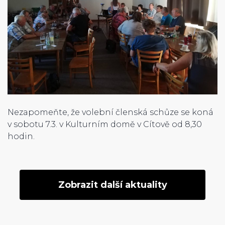
Nezapomeňte, že volební členská schůze se koná
v sobotu 7.3. v Kulturním domě v Cítově od 8,30
hodin.
Zobrazit další aktuality