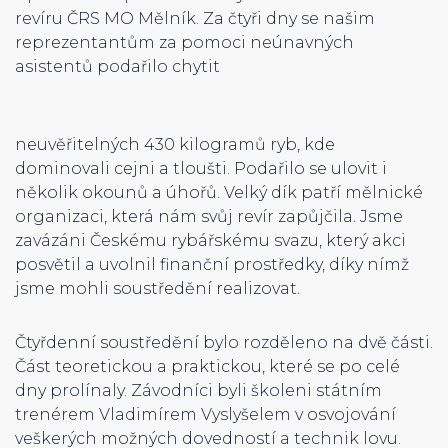
revíru ČRS MO Mělník. Za čtyři dny se našim
reprezentantům za pomoci neúnavných
asistentů podařilo chytit
neuvěřitelných 430 kilogramů ryb, kde
dominovali cejni a tloušti. Podařilo se ulovit i
několik okounů a úhořů. Velký dík patří mělnické
organizaci, která nám svůj revír zapůjčila. Jsme
zavázáni Českému rybářskému svazu, který akci
posvětil a uvolnil finanční prostředky, díky nímž
jsme mohli soustředění realizovat.
Čtyřdenní soustředění bylo rozděleno na dvě části.
Část teoretickou a praktickou, které se po celé
dny prolínaly. Závodníci byli školeni státním
trenérem Vladimírem Vyslyšelem v osvojování
veškerých možných dovedností a technik lovu.