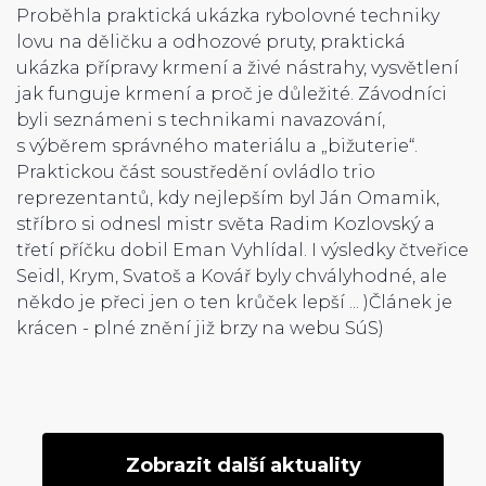
Proběhla praktická ukázka rybolovné techniky
lovu na děličku a odhozové pruty, praktická
ukázka přípravy krmení a živé nástrahy, vysvětlení
jak funguje krmení a proč je důležité. Závodníci
byli seznámeni s technikami navazování,
s výběrem správného materiálu a „bižuterie“.
Praktickou část soustředění ovládlo trio
reprezentantů, kdy nejlepším byl Ján Omamik,
stříbro si odnesl mistr světa Radim Kozlovský a
třetí příčku dobil Eman Vyhlídal. I výsledky čtveřice
Seidl, Krym, Svatoš a Kovář byly chvályhodné, ale
někdo je přeci jen o ten krůček lepší ... )Článek je
krácen - plné znění již brzy na webu SúS)
Zobrazit další aktuality