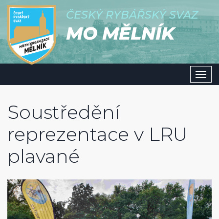
ČESKÝ RYBÁŘSKÝ SVAZ
MO MĚLNÍK
Men
Soustředění
reprezentace v LRU
plavané