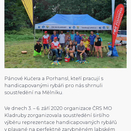
Pánové Kučera a Porhansl, kteří pracují s
handicapovanými rybáři pro nás shrnuli
soustředění na Mělníku.
Ve dnech 3. – 6. září 2020 organizace ČRS MO
Kladruby zorganizovala soustředění širšího
výběru reprezentace handicapovaných rybářů
v plavané na perfektně zarybněném labském