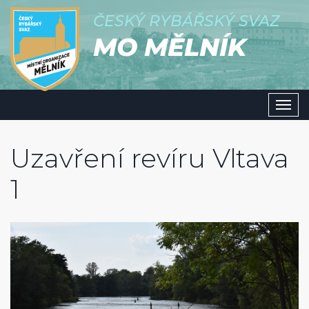
ČESKÝ RYBÁŘSKÝ SVAZ
MO MĚLNÍK
Men
Uzavření revíru Vltava
1