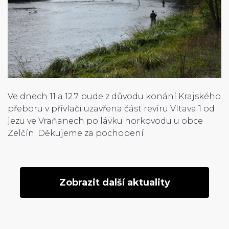
Ve dnech 11 a 12.7 bude z důvodu konání Krajského
přeboru v přívlači uzavřena část revíru Vltava 1 od
jezu ve Vraňanech po lávku horkovodu u obce
Zelčín. Děkujeme za pochopení
Zobrazit další aktuality